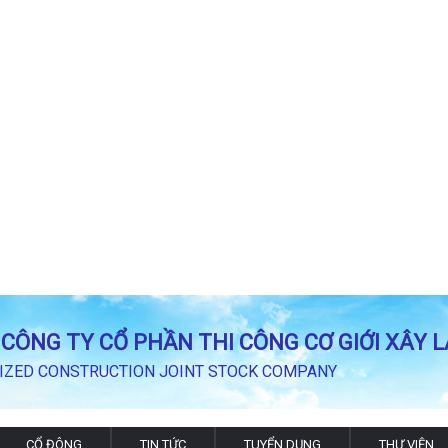
CÔNG TY CỔ PHẦN THI CÔNG CƠ GIỚI XÂY L
ZED CONSTRUCTION JOINT STOCK COMPANY
CỔ ĐÔNG
TIN TỨC
TUYỂN DỤNG
THƯ VIỆN