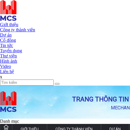
Giới thiệu
Công ty thành viên
Dự án
Cổ đông
Tin tức
Tuyển dụng
Thư viện
Hình ảnh
Video
Liên hệ
x
TRANG THÔNG TIN 
MECHANI
Danh mục
GIỚI THIỆU
CÔNG TY THÀNH VIÊN
DỰ ÁN