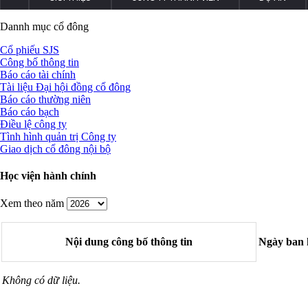
Dannh mục cổ đông
Cổ phiếu SJS
Công bố thông tin
Báo cáo tài chính
Tài liệu Đại hội đồng cổ đông
Báo cáo thường niên
Báo cáo bạch
Điều lệ công ty
Tình hình quản trị Công ty
Giao dịch cổ đông nội bộ
Học viện hành chính
Xem theo năm
Nội dung công bố thông tin
Ngày ban
Không có dữ liệu.