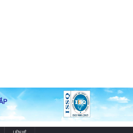
ẮP
LIÊN HỆ