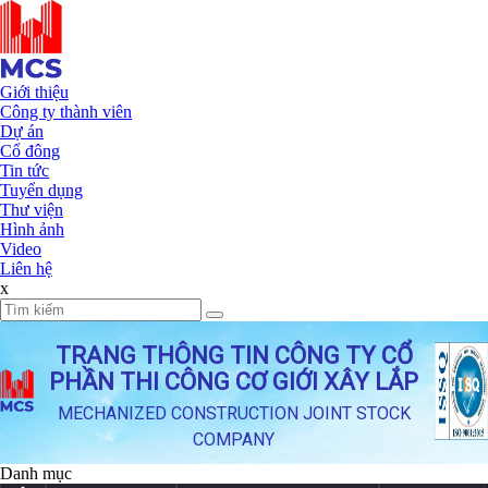
Giới thiệu
Công ty thành viên
Dự án
Cổ đông
Tin tức
Tuyển dụng
Thư viện
Hình ảnh
Video
Liên hệ
x
TRANG THÔNG TIN CÔNG TY CỔ
PHẦN THI CÔNG CƠ GIỚI XÂY LẮP
MECHANIZED CONSTRUCTION JOINT STOCK
COMPANY
Danh mục