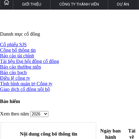
GIỚI THIỆU
CÔNG TY THÀNH VIÊN
DỰ ÁN
CỔ ĐÔNG
TIN TỨC
TUYỂN DỤNG
THƯ VIỆN
LIÊN HỆ
Dannh mục cổ đông
Cổ phiếu SJS
Công bố thông tin
Báo cáo tài chính
Tài liệu Đại hội đồng cổ đông
Báo cáo thường niên
Báo cáo bạch
Điều lệ công ty
Tình hình quản trị Công ty
Giao dịch cổ đông nội bộ
Bảo hiểm
Xem theo năm
Ngày ban
Tải
Nội dung công bố thông tin
hành
về